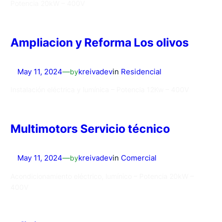
Potencia 20kW – 400V
Ampliacion y Reforma Los olivos
May 11, 2024
—
by
kreivadev
in
Residencial
Instalación eléctrica y lumínica – Potencia 12Kw – 400V
Multimotors Servicio técnico
May 11, 2024
—
by
kreivadev
in
Comercial
Acondicionamiento eléctrico, lumínico – Potencia 20kW –
400V