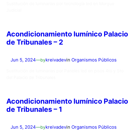
Sustitución de luminarias por tecnología led en Morgue
Judicial
Acondicionamiento lumínico Palacio
de Tribunales – 2
Jun 5, 2024
—
by
kreivadev
in
Organismos Públicos
Sustitución de luminarias por Paneles led en pisos 4to y 5to
del Palacio de Tribunales
Acondicionamiento lumínico Palacio
de Tribunales – 1
Jun 5, 2024
—
by
kreivadev
in
Organismos Públicos