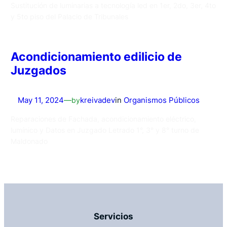
Sustitución de luminarias a tecnología led en 1er, 2do, 3er, 4to
y 5to piso del Palacio de Tribunales
Acondicionamiento edilicio de
Juzgados
May 11, 2024
—
by
kreivadev
in
Organismos Públicos
Reparaciones de Fachada, acondicionamiento eléctrico,
lumínico y Datos en Juzgado Letrado 1°, 3° y 8° turno de
Maldonado
Servicios