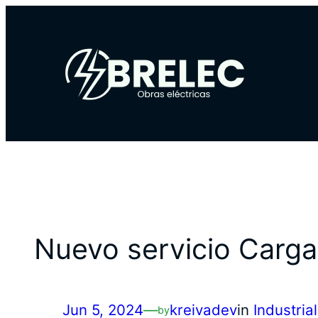
Skip
to
content
Nuevo servicio Carga
Jun 5, 2024
—
kreivadev
in
Industrial
by